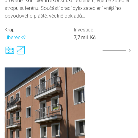
prováděli kompletní rekonstrukci exteriéru, včetně zateplení
stropu suterénu. Součástí prací bylo zateplení vnějšího
obvodového pláště, včetně obkladů…
Kraj:
Investice:
Liberecký
7,7 mil. Kč