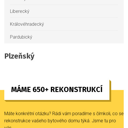
Liberecký
Královéhradecký
Pardubický
Plzeňský
MÁME 650+ REKONSTRUKCÍ
Máte konkrétní otázku? Rádi vám poradíme s čímkoli, co se
rekonstrukce vašeho bytového domu týká. Jsme tu pro
vás.