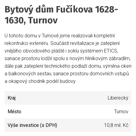
Bytový dům Fučíkova 1628-
1630, Turnov
U tohoto domu v Turnově jsme realizovali kompletní
rekontrukci exteriéru. Součástí revitalizace je zateplení
vnějšího obvodového pláště i soklu systémem ETICS,
sanace prostoru lodžií spolu s novým hliníkovým zábradlím,
dále pak zateplení technického podlaží domu, výměna oken
a balkonových sestav, sanace prostoru domovních vstupů
a okapový chodník podél budovy.
Kraj
Liberecký
Město
Turnov
Výše investice (s DPH)
10,8 mil. Kč