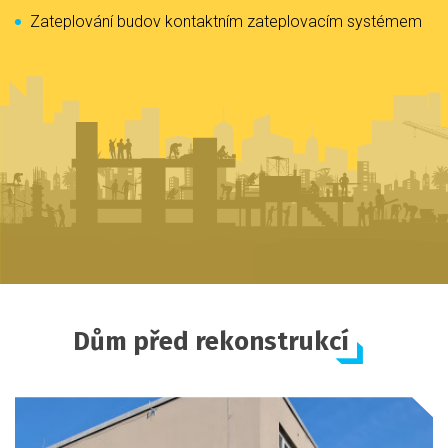
Zateplování budov kontaktním zateplovacím systémem
Dům před rekonstrukcí