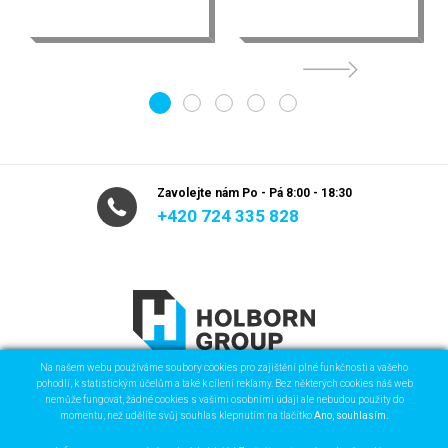
1
2
3
4
5
Zavolejte nám Po - Pá 8:00 - 18:30
+420 724 335 828
Na našem webu používáme soubory cookies pro zajištění plné funkčnosti a vašeho
pohodlí, k statistickým účelům a také k cílení reklamy. Bez některých cookies náš web
nemůže fungovat, žádné cookies s vašimi osobními údaji ale nebudou použity do
HOLBORN GROUP s.r.o.
momentu, než udělíte svůj souhlas klepnutím na tlačítko
Ano, souhlasím.