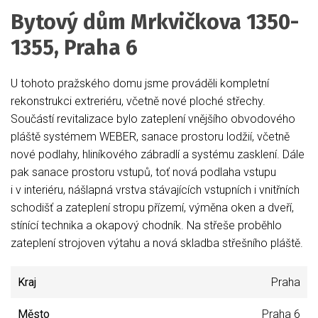
Bytový dům Mrkvičkova 1350-
1355, Praha 6
U tohoto pražského domu jsme prováděli kompletní
rekonstrukci extreriéru, včetně nové ploché střechy.
Součástí revitalizace bylo zateplení vnějšího obvodového
pláště systémem WEBER, sanace prostoru lodžií, včetně
nové podlahy, hliníkového zábradlí a systému zasklení. Dále
pak sanace prostoru vstupů, toť nová podlaha vstupu
i v interiéru, nášlapná vrstva stávajících vstupních i vnitřních
schodišť a zateplení stropu přízemí, výměna oken a dveří,
stínící technika a okapový chodník. Na střeše proběhlo
zateplení strojoven výtahu a nová skladba střešního pláště.
Kraj
Praha
Město
Praha 6