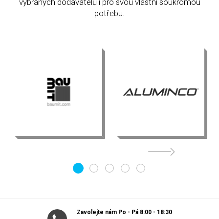
vybraných dodavatelů i pro svou vlastní soukromou
potřebu.
1
2
3
4
5
Zavolejte nám Po - Pá 8:00 - 18:30