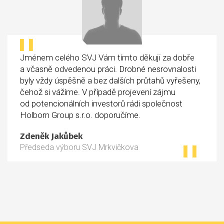
Jménem celého SVJ Vám tímto děkuji za dobře
a včasně odvedenou práci. Drobné nesrovnalosti
byly vždy úspěšně a bez dalších průtahů vyřešeny,
čehož si vážíme. V případě projevení zájmu
od potencionálních investorů rádi společnost
Holborn Group s.r.o. doporučíme.
Zdeněk Jakůbek
Předseda výboru SVJ Mrkvičkova