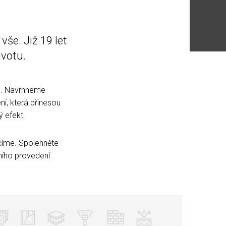
še. Již 19 let
votu.
e. Navrhneme
í, která přinesou
 efekt.
číme. Spolehněte
íního provedení