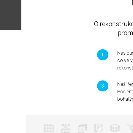
O rekonstrukc
prom
Naslou
co ve 
rekonst
Naši ře
Pošleme
bohatý