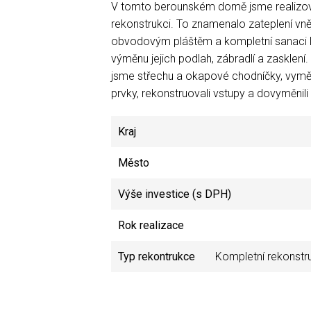
V tomto berounském domě jsme realizov
rekonstrukci. To znamenalo zateplení vn
obvodovým pláštěm a kompletní sanaci lo
výměnu jejich podlah, zábradlí a zasklení
jsme střechu a okapové chodníčky, vyměn
prvky, rekonstruovali vstupy a dovyměnili
Kraj
Město
Výše investice (s DPH)
Rok realizace
Typ rekontrukce
Kompletní rekonstru