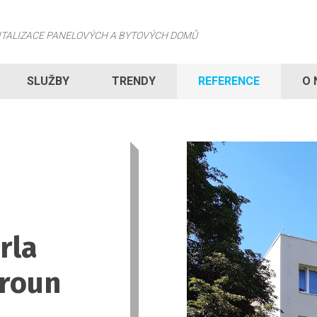
VITALIZACE PANELOVÝCH A BYTOVÝCH DOMŮ
SLUŽBY
TRENDY
REFERENCE
O 
rla
eroun