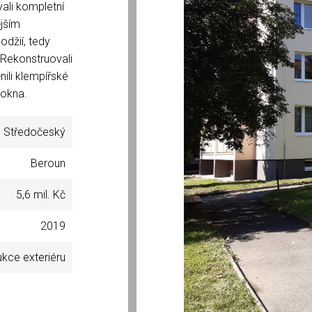
ali kompletní
ějším
džií, tedy
. Rekonstruovali
ili klempířské
 okna.
Středočeský
Beroun
5,6 mil. Kč
2019
kce exteriéru