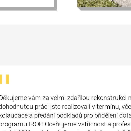
Děkujeme vám za velmi zdařilou rekonstrukci
dohodnutou práci jste realizovali v termínu, vče
kolaudace a předání podkladů pro přidělení dot
programu IROP. Oceňujeme vstřícnost a profes