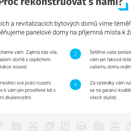
Proč rekonstruovat s námi?
ích a revitalizacích bytových domů víme téměř v
ěňujeme panelové domy na příjemná místa k ži
cháme vám. Zajímá nás vše,
Šetříme vaše peníz
vašem domě s úspěchem
vám jen taková řešen
rukce souvisí.
vašemu domu reálný
meslníci své práci rozumí.
Za výsledky vám ru
 k vám jen prověřené lidi s
se na garanci kvalit
mi zkušenostmi.
všech služeb.