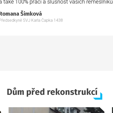
a také 100% práci a slušnost vašich řemeslníků
Romana Šimková
Předsedkyně SVJ Karla Čapka 1438
Dům před rekonstrukcí