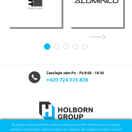
1
2
3
4
5
Zavolejte nám Po - Pá 8:00 - 18:30
+420 724 335 828
Na našem webu používáme soubory cookies pro zajištění plné funkčnosti a vašeho
pohodlí, k statistickým účelům a také k cílení reklamy. Bez některých cookies náš web