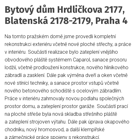
Bytový dům Hrdličkova 2177,
Blatenská 2178-2179, Praha 4
Na tomto pražském domě jsme provedli kompletní
rekonstrukci exteriéru včetně nové ploché střechy, a práce
v interiéru. Součástí realizace bylo zateplení vnějšího
obvodového pláště systémem Caparol, sanace prosoru
lodžií, včetně prodloužení konstrukce, nového hliníkového
zábradlí a zasklení. Dále pak výměna dveří a oken včetně
nové stínící techniky, a sanace prostor vstupů včetně
nového betonového schodiště s ocelovým zábradlím.
Práce v interiéru zahrnovaly novou podlahu společných
prostor domu, a zateplení prostor garáže. Součástí prací
na ploché střeše byla nová skladba střešního pláště
a zateplení strojoven výtahu. Dále pak úprava okapového
chodníku, nový hromosvod, a další klempířské
a zámečnické práce spojeny s rekonstrukcí.