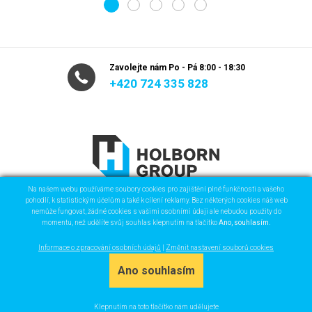
1
2
3
4
5
Zavolejte nám Po - Pá 8:00 - 18:30
+420 724 335 828
Na našem webu používáme soubory cookies pro zajištění plné funkčnosti a vašeho
pohodlí, k statistickým účelům a také k cílení reklamy. Bez některých cookies náš web
nemůže fungovat, žádné cookies s vašimi osobními údaji ale nebudou použity do
HOLBORN GROUP s.r.o.
momentu, než udělíte svůj souhlas klepnutím na tlačítko
Ano, souhlasím.
Informace o zpracování osobních údajů
|
Změnit nastavení souborů cookies
Ano souhlasím
Klepnutím na toto tlačítko nám udělujete