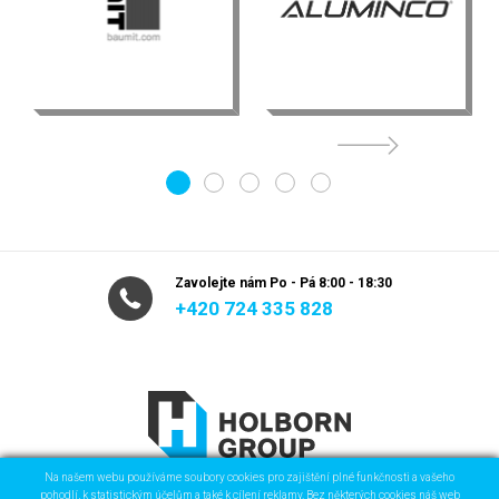
1
2
3
4
5
Zavolejte nám Po - Pá 8:00 - 18:30
+420 724 335 828
Na našem webu používáme soubory cookies pro zajištění plné funkčnosti a vašeho
pohodlí, k statistickým účelům a také k cílení reklamy. Bez některých cookies náš web