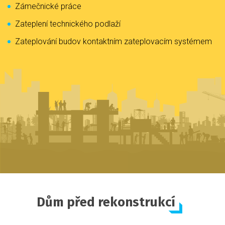
Zámečnické práce
Zateplení technického podlaží
Zateplování budov kontaktním zateplovacím systémem
Dům před rekonstrukcí